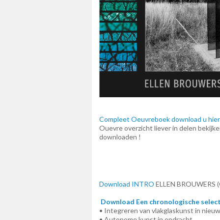
Compleet Oeuvreboek download u hie
Ouevre overzicht liever in delen bekij
downloaden !
Download INTRO
ELLEN BROUWERS (Ge
Download Een chronologische select
• Integreren van vlakglaskunst in nie
• Autonome kunst in opdracht