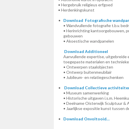
• Hergebruik religieus erfgoed
• Herdenkingskunst
Download Fotografische wandpa
• Wandvullende fotografie t.b.v. bedri
• Herinrichting kantoorgebouwen, p
gebouwen
• Akoestische wandpanelen
Download Additioneel
Aanvullende expertise, uitgebreide e
toegepaste materialen en techniek
• Ontwerpen staalobjecten
• Ontwerp buitenmeubilair
• Jubileum- en relatiegeschenken
Download Collectieve activiteite
• Museum samenwerking
• Historische uitgaven i.s.m. Heemk
• Deelname Oisterwijk Sculptuur & A
• Jaarlijkse expositie kunst tussen d
Download Onvoltooid…