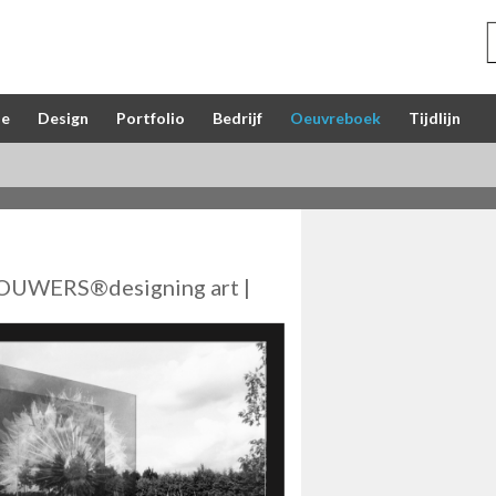
ie
Design
Portfolio
Bedrijf
Oeuvreboek
Tijdlijn
OUWERS®designing art |