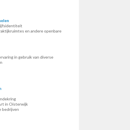
nelen
jfsidentiteit
raktijkruimtes en andere openbare
rvaring in gebruik van diverse
en
n
undekring
rt in Oisterwijk
e bedrijven