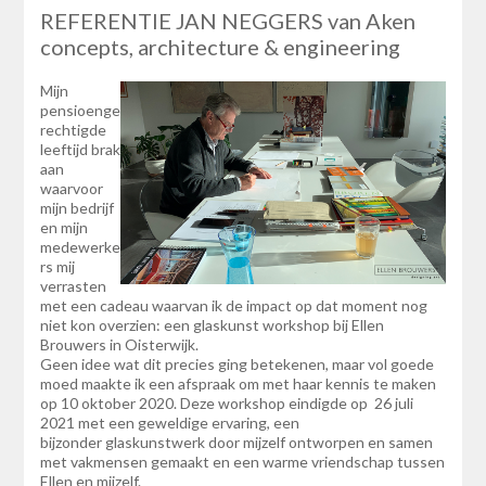
REFERENTIE JAN NEGGERS van Aken
concepts, architecture & engineering
Mijn
pensioenge
rechtigde
leeftijd brak
aan
waarvoor
mijn bedrijf
en mijn
medewerke
rs mij
verrasten
met een cadeau waarvan ik de impact op dat moment nog
niet kon overzien: een glaskunst workshop bij Ellen
Brouwers in Oisterwijk.
Geen idee wat dit precies ging betekenen, maar vol goede
moed maakte ik een afspraak om met haar kennis te maken
op 10 oktober 2020. Deze workshop eindigde op 26 juli
2021 met een geweldige ervaring, een
bijzonder glaskunstwerk door mijzelf ontworpen en samen
met vakmensen gemaakt en een warme vriendschap tussen
Ellen en mijzelf.