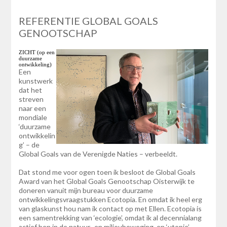
REFERENTIE GLOBAL GOALS
GENOOTSCHAP
ZICHT (op een
duurzame
ontwikkeling)
Een
kunstwerk
dat het
streven
naar een
mondiale
‘duurzame
ontwikkelin
g’ – de
Global Goals van de Verenigde Naties – verbeeldt.
Dat stond me voor ogen toen ik besloot de Global Goals
Award van het Global Goals Genootschap Oisterwijk te
doneren vanuit mijn bureau voor duurzame
ontwikkelingsvraagstukken Ecotopia. En omdat ik heel erg
van glaskunst hou nam ik contact op met Ellen. Ecotopia is
een samentrekking van ‘ecologie’, omdat ik al decennialang
actief ben in de natuur- en milieubeweging, en ‘utopie’,