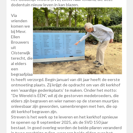
dodentuin nieuw leven in kan blazen.
Via
vrienden
komen we
bij Mevr.
Ellen
Brouwers
uit
Oisterwijk
terecht, die
al elders
een
begraafplaa
ts heeft verzorgd. Begin januari van dit jaar heeft de eerste
ontmoeting plaats. Zij krijgt de opdracht om van dit kerkhof
een ’waardige gedenkplaats’ te maken. Onder het motto:
“De Wereld is ÉÉN”, wil zij de gestorven medebroeders, die
elders zijn begraven en wier namen op de stenen muurtjes
onleesbaar zijn geworden, samenbrengen met hen, die op
dit kerkhof begraven zijn.
Streven is het werk op te leveren en het kerkhof opnieuw
te openen op 8 september 2025, als de SVD 150 jaar
bestaat. In goed overleg worden de beide pilaren veranderd
in twee prachtige zuilen, waar aan beide zijden over het