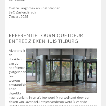
Yvette Langbroek en Roel Stapper
SBC Zuylen, Breda
7 maart 2025
REFERENTIE TOURNIQUETDEUR
ENTREE ZIEKENHUIS TILBURG
Alvorens ik
de
draaideur
van de
hoofdingan
g afgelopen
jaar
wegens
omstandigh
eden
dagelijks
maandenlang in en uit liep werd ik verwelkomt door een
deken van Lavendel. Ietsjes verderop werd ik voor de
laatste zware loodjes nog even zacht mee opgeschept door