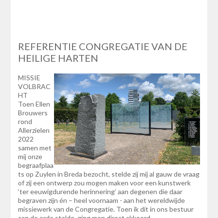
REFERENTIE CONGREGATIE VAN DE
HEILIGE HARTEN
MISSIE
VOLBRAC
HT
Toen Ellen
Brouwers
rond
Allerzielen
2022
samen met
mij onze
begraafplaa
ts op Zuylen in Breda bezocht, stelde zij mij al gauw de vraag
of zij een ontwerp zou mogen maken voor een kunstwerk
‘ter eeuwigdurende herinnering’ aan degenen die daar
begraven zijn én – heel voornaam - aan het wereldwijde
missiewerk van de Congregatie. Toen ik dit in ons bestuur
aan de orde stelde, ging men direct akkoord.