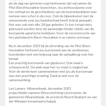
als de dag van gisteren nog herinneren dat wij samen de
Pilot BiestHoutakker bezochten. Jou enthousiasme over
het verhaal en de geschiedenis van de boerenbedrijven was
meteen een schot in de roos. Ook de bijeenkomst met de
omwonende over jou beeldverhaal heeft indruk gemaakt.
Het was ook niet niks 24 jaar geleden. Er kon totaal niets
gebouwd worden door de aanwezige hinder cirkels van de
bestaande agrarische bedrijven. Door de reconstructie van
het platteland in Biest-Houtakker is er ruimte ontstaan.
Nu in december 2023 bij de afronding van de Pilot Biest-
Houtakker herinnert jou kunstwerk aan de verdwenen
boerderijen met een knipoog naar de ophaalbrug over het
kanaal.
Een prachtig kunstwerk van glaskunst. Drie maal is
scheepsrecht. De plek waar het nu staat is magistraal.
Voor de derde keer samenwerken met jou als kunstenaar
was een prachtige ervaring. Dank je wel voor de
samenwerking.
Leo Lamers Hilvarenbeek, december 2023
projectleider namens Woonstichting Leystromen, de
gemeente Hilvarenbeek, de provincie Noord-Brabant en van
der Weegen bouwmaatschappij.