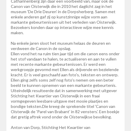
Catharinenberg zijn daar een voorbeeld van, maar ook de
Canon van Oisterwijk die in 2010 het daglicht zag in het
museum 'De Drie Deuren' in de Dorpsherberg. Samen met
enkele anderen gaf zij op kunstzinnige wijze vorm aan
markante gebeurtenissen uit het verleden van Oisterwijk.
Bezoekers konden daar op interactieve wijze mee kennis
maken.
Na enkele jaren sloot het museum helaas de deuren en
verdween de Canon in de opslag.
Ellen vond het na ruim tien jaar tijd om die canon eens onder
het stof vandaan te halen, te actualiseren en aan te vullen
met recente markante gebeurtenissen. Er werd een
werkgroepje gevormd met Ellen als drijvende en bezielende
kracht. Er is veel geschaafd aan foto's, teksten en ontwerp.
Ellen ging zelfs soms zelf nog foto's nemen om een beter
beeld te kunnen opnemen van een markante gebeurtenis.
Uiteindelijk resulteerde dat in samenwerking met uitgever
Stichting het Kwartier van Oisterwijk in een fraai
vormgegeven leesbare uitgave met mooie plaatjes en
bondige teksten.Die kreeg de sprekende titel 'Canon van
Oisterwijk de 'Parel van Brabant' in 82 vensters'. Een boekje
dat gretig aftrek vond onder de Oisterwijkse bevolking.
Anton van Dorp, Stichting Het Kwartier van