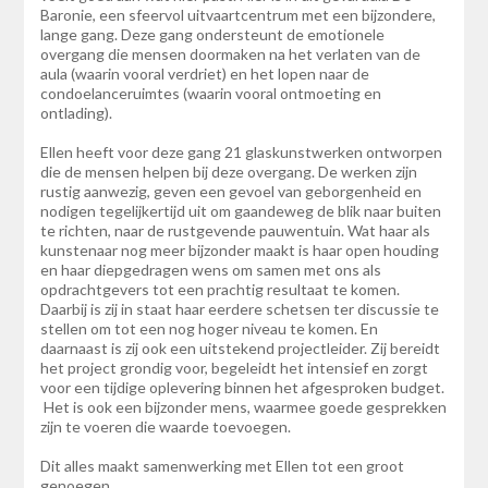
Baronie, een sfeervol uitvaartcentrum met een bijzondere,
lange gang. Deze gang ondersteunt de emotionele
overgang die mensen doormaken na het verlaten van de
aula (waarin vooral verdriet) en het lopen naar de
condoelanceruimtes (waarin vooral ontmoeting en
ontlading).
Ellen heeft voor deze gang 21 glaskunstwerken ontworpen
die de mensen helpen bij deze overgang. De werken zijn
rustig aanwezig, geven een gevoel van geborgenheid en
nodigen tegelijkertijd uit om gaandeweg de blik naar buiten
te richten, naar de rustgevende pauwentuin. Wat haar als
kunstenaar nog meer bijzonder maakt is haar open houding
en haar diepgedragen wens om samen met ons als
opdrachtgevers tot een prachtig resultaat te komen.
Daarbij is zij in staat haar eerdere schetsen ter discussie te
stellen om tot een nog hoger niveau te komen. En
daarnaast is zij ook een uitstekend projectleider. Zij bereidt
het project grondig voor, begeleidt het intensief en zorgt
voor een tijdige oplevering binnen het afgesproken budget.
Het is ook een bijzonder mens, waarmee goede gesprekken
zijn te voeren die waarde toevoegen.
Dit alles maakt samenwerking met Ellen tot een groot
genoegen.