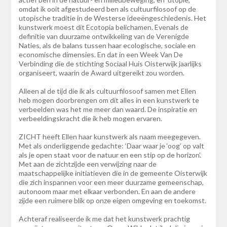
omdat ik ooit afgestudeerd ben als cultuurfilosoof op de
utopische traditie in de Westerse ideeëngeschiedenis. Het
kunstwerk moest dit Ecotopia belichamen. Evenals de
definitie van duurzame ontwikkeling van de Verenigde
Naties, als de balans tussen haar ecologische, sociale en
economische dimensies. En dat in een Week Van De
Verbinding die de stichting Sociaal Huis Oisterwijk jaarlijks
organiseert, waarin de Award uitgereikt zou worden.
Alleen al de tijd die ik als cultuurfilosoof samen met Ellen
heb mogen doorbrengen om dit alles in een kunstwerk te
verbeelden was het me meer dan waard. De inspiratie en
verbeeldingskracht die ik heb mogen ervaren.
ZICHT heeft Ellen haar kunstwerk als naam meegegeven.
Met als onderliggende gedachte: ‘Daar waar je ‘oog’ op valt
als je open staat voor de natuur en een stip op de horizon’.
Met aan de zichtzijde een verwijzing naar de
maatschappelijke initiatieven die in de gemeente Oisterwijk
die zich inspannen voor een meer duurzame gemeenschap,
autonoom maar met elkaar verbonden. En aan de andere
zijde een ruimere blik op onze eigen omgeving en toekomst.
Achteraf realiseerde ik me dat het kunstwerk prachtig