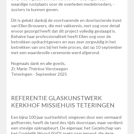
waardige rustplaats voor de overleden medebroeders, -
zusters te kunnen geven.
Dit is gelukt dankzij de voortvarende en doortastende inzet
van Ellen Brouwers, die met vakkennis, met oog voor detail
ervoor gezorgd heeft dat dit project volledig geslaagd is.
Behalve haar professionaliteit heeft Ellen oog voor de
betrokken opdrachtgevers en was zeer zorgvuldig in het
betrekken van ons bij het hele proces, dat op 10 september
met een waardevolle ceremonie werd afgerond.
Nogmaals dank en alle goeds,
Zr. Marie-Thérèse Versteegen
Teteringen - September 2025
REFERENTIE GLASKUNSTWERK
KERKHOF MISSIEHUIS TETERINGEN
Een bijna 100 jaar oud kerkhof, omgeven door een vermaard
golfterrein, heeft de tand des tijds doorstaan, maar verdient
een stevige opknapbeurt. De eigenaar, het Gezelschap van
het Goddelijk Woord (SVD) zoekt naar iemand, die deze