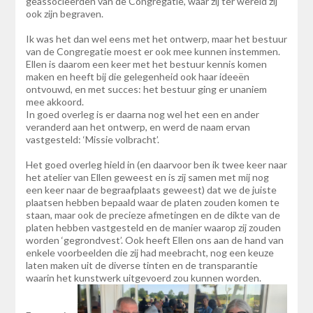
geassocieerden van de Congregatie, waar zij ter wereld zij
ook zijn begraven.
Ik was het dan wel eens met het ontwerp, maar het bestuur
van de Congregatie moest er ook mee kunnen instemmen.
Ellen is daarom een keer met het bestuur kennis komen
maken en heeft bij die gelegenheid ook haar ideeën
ontvouwd, en met succes: het bestuur ging er unaniem
mee akkoord.
In goed overleg is er daarna nog wel het een en ander
veranderd aan het ontwerp, en werd de naam ervan
vastgesteld: ‘Missie volbracht’.
Het goed overleg hield in (en daarvoor ben ik twee keer naar
het atelier van Ellen geweest en is zij samen met mij nog
een keer naar de begraafplaats geweest) dat we de juiste
plaatsen hebben bepaald waar de platen zouden komen te
staan, maar ook de precieze afmetingen en de dikte van de
platen hebben vastgesteld en de manier waarop zij zouden
worden ‘gegrondvest’. Ook heeft Ellen ons aan de hand van
enkele voorbeelden die zij had meebracht, nog een keuze
laten maken uit de diverse tinten en de transparantie
waarin het kunstwerk uitgevoerd zou kunnen worden.