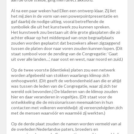
Al na een paar weken had Ellen een ontwerp klaar. Zij liet
het mij zien in de vorm van een powerpointpresentatie en
gaf daarbij de nodige uitleg, vooral betreffende de
symboliek die uit het kunstwerk zou kunnen spreken.
Het kunstwerk zou bestaan uit drie grote glasplaten die zó
achter elkaar op het middenpad van onze begraafplaats
zouden worden geplaatst dat bezoekers alleen zigzaggend
tussen de platen door naar voren zouden kunnen lopen. (Dit
staat symbool voor de zending van de Congregatie: ‘Gaat
uit over alle landen…’, naar oost en west, naar noord en zuid.)
Op de twee voorste (identieke) platen zou een netwerk
worden afgebeeld van stokken waarlangs klimop zich
omhoogwerkt. (Dit geeft de verbondenheid aan die er altijd
was tussen de leden van de Congregatie, waar zij zich ter
wereld ook bevonden.) De bladeren van de klimop zouden
hier en daar veranderen in vogeltjes. (Dit staat voor de
ontwikkeling die de missionarissen meemaakten in hun
contacten met volkeren wereldwijd: zij vereenzelvigden zich
met de mensen waarvóór en waarméé zij werkten.)
Op de derde plaat zouden de namen worden vermeld van al
de overleden Nederlandse paters, broeders en