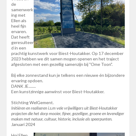
de
samenwerk
ing met
Ellen als
heel fijn
ervaren.
Dat heeft
geresulteer
d in een
prachtig kunstwerk voor Biest-Houtakker. Op 17 december
2023 hebben we dit samen mogen openen en het traject
afgesloten met een gezellig samenzijn bij "Ome Toon".
Bij elke zonnestand kun je telkens een nieuwe én bijzondere
ervaring opdoen.
DANK JE........
Een kunstzinnige aanwinst voor Biest-Houtakker.
Stichting WelGement.
Initiëren en realiseren i.s.m vele vrijwilligers uit Biest-Houtakker
projecten die het dorp mooier, fijner, gezelliger, groene en levendiger
maken met natuur, cultuur, historie, inclusie als speerpunten.
Januari 2024
Hoi Ellen,