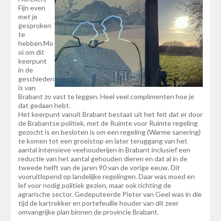
Fijn even
met je
gesproken
te
hebben.Mo
oi om dit
keerpunt
in de
geschieden
is van
Brabant zo vast te leggen. Heel veel complimenten hoe je
dat gedaan hebt.
Het keerpunt vanuit Brabant bestaat uit het feit dat er door
de Brabantse politiek, met de Ruimte voor Ruimte regeling
gezocht is en besloten is om een regeling (Warme sanering)
te komen tot een groeistop en later teruggang van het
aantal intensieve veehouderijen in Brabant inclusief een
reductie van het aantal gehouden dieren en dat al in de
tweede helft van de jaren 90 van de vorige eeuw. Dit
vooruitlopend op landelijke regelingen. Daar was moed en
lef voor nodig politiek gezien, maar ook richting de
agrarische sector. Gedeputeerde Pieter van Geel was in die
tijd de kartrekker en portefeuille houder van dit zeer
omvangrijke plan binnen de provincie Brabant.