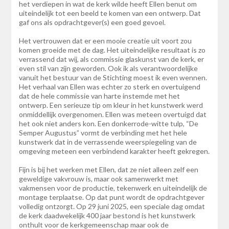
het verdiepen in wat de kerk wilde heeft Ellen benut om
uiteindelijk tot een beeld te komen van een ontwerp. Dat
gaf ons als opdrachtgever(s) een goed gevoel.
Het vertrouwen dat er een mooie creatie uit voort zou
komen groeide met de dag. Het uiteindelijke resultaat is zo
verrassend dat wij, als commissie glaskunst van de kerk, er
even stil van zijn geworden. Ook ik als verantwoordelijke
vanuit het bestuur van de Stichting moest ik even wennen.
Het verhaal van Ellen was echter zo sterk en overtuigend
dat de hele commissie van harte instemde met het
ontwerp. Een serieuze tip om kleur in het kunstwerk werd
onmiddellijk overgenomen. Ellen was meteen overtuigd dat
het ook niet anders kon. Een donkerrode-witte tulp, “De
Semper Augustus” vormt de verbinding met het hele
kunstwerk dat in de verrassende weerspiegeling van de
omgeving meteen een verbindend karakter heeft gekregen.
Fijn is bij het werken met Ellen, dat ze niet alleen zelf een
geweldige vakvrouw is, maar ook samenwerkt met
vakmensen voor de productie, tekenwerk en uiteindelijk de
montage terplaatse. Op dat punt wordt de opdrachtgever
volledig ontzorgt. Op 29 juni 2025, een speciale dag omdat
de kerk daadwekelijk 400 jaar bestond is het kunstwerk
onthult voor de kerkgemeenschap maar ook de