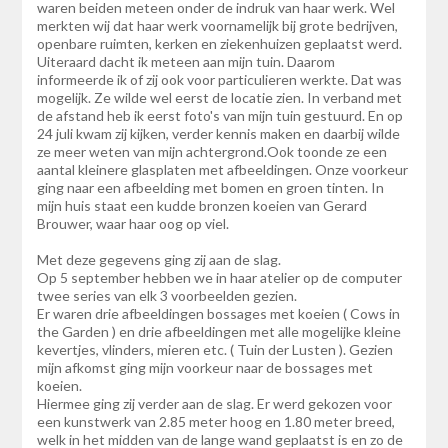
waren beiden meteen onder de indruk van haar werk. Wel
merkten wij dat haar werk voornamelijk bij grote bedrijven,
openbare ruimten, kerken en ziekenhuizen geplaatst werd.
Uiteraard dacht ik meteen aan mijn tuin. Daarom
informeerde ik of zij ook voor particulieren werkte. Dat was
mogelijk. Ze wilde wel eerst de locatie zien. In verband met
de afstand heb ik eerst foto's van mijn tuin gestuurd. En op
24 juli kwam zij kijken, verder kennis maken en daarbij wilde
ze meer weten van mijn achtergrond.Ook toonde ze een
aantal kleinere glasplaten met afbeeldingen. Onze voorkeur
ging naar een afbeelding met bomen en groen tinten. In
mijn huis staat een kudde bronzen koeien van Gerard
Brouwer, waar haar oog op viel.
Met deze gegevens ging zij aan de slag.
Op 5 september hebben we in haar atelier op de computer
twee series van elk 3 voorbeelden gezien.
Er waren drie afbeeldingen bossages met koeien ( Cows in
the Garden ) en drie afbeeldingen met alle mogelijke kleine
kevertjes, vlinders, mieren etc. ( Tuin der Lusten ). Gezien
mijn afkomst ging mijn voorkeur naar de bossages met
koeien.
Hiermee ging zij verder aan de slag. Er werd gekozen voor
een kunstwerk van 2.85 meter hoog en 1.80 meter breed,
welk in het midden van de lange wand geplaatst is en zo de