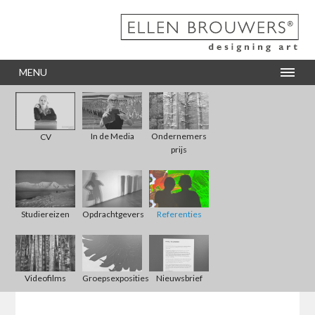
MENU
In de Media
Ondernemers
CV
prijs
Studiereizen
Opdrachtgevers
Referenties
Videofilms
Groepsexposities
Nieuwsbrief