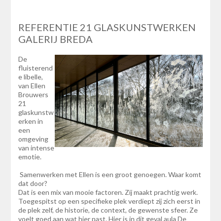
REFERENTIE 21 GLASKUNSTWERKEN
GALERIJ BREDA
De
fluisterend
e libelle,
van Ellen
Brouwers
21
glaskunstw
erken in
een
omgeving
van intense
emotie.
Samenwerken met Ellen is een groot genoegen. Waar komt
dat door?
Dat is een mix van mooie factoren. Zij maakt prachtig werk.
Toegespitst op een specifieke plek verdiept zij zich eerst in
de plek zelf, de historie, de context, de gewenste sfeer. Ze
voelt goed aan wat hier past. Hier is in dit geval aula De