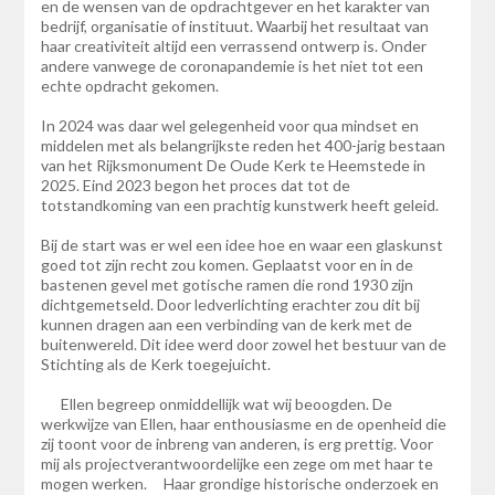
en de wensen van de opdrachtgever en het karakter van
bedrijf, organisatie of instituut. Waarbij het resultaat van
haar creativiteit altijd een verrassend ontwerp is. Onder
andere vanwege de coronapandemie is het niet tot een
echte opdracht gekomen.
In 2024 was daar wel gelegenheid voor qua mindset en
middelen met als belangrijkste reden het 400-jarig bestaan
van het Rijksmonument De Oude Kerk te Heemstede in
2025. Eind 2023 begon het proces dat tot de
totstandkoming van een prachtig kunstwerk heeft geleid.
Bij de start was er wel een idee hoe en waar een glaskunst
goed tot zijn recht zou komen. Geplaatst voor en in de
bastenen gevel met gotische ramen die rond 1930 zijn
dichtgemetseld. Door ledverlichting erachter zou dit bij
kunnen dragen aan een verbinding van de kerk met de
buitenwereld. Dit idee werd door zowel het bestuur van de
Stichting als de Kerk toegejuicht.
Ellen begreep onmiddellijk wat wij beoogden. De
werkwijze van Ellen, haar enthousiasme en de openheid die
zij toont voor de inbreng van anderen, is erg prettig. Voor
mij als projectverantwoordelijke een zege om met haar te
mogen werken. Haar grondige historische onderzoek en