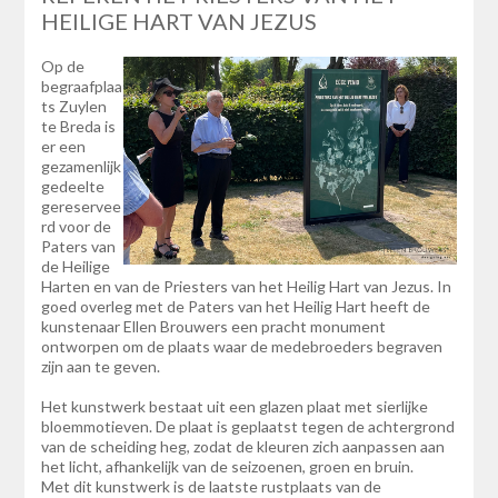
HEILIGE HART VAN JEZUS
Op de
begraafplaa
ts Zuylen
te Breda is
er een
gezamenlijk
gedeelte
gereservee
rd voor de
Paters van
de Heilige
Harten en van de Priesters van het Heilig Hart van Jezus. In
goed overleg met de Paters van het Heilig Hart heeft de
kunstenaar Ellen Brouwers een pracht monument
ontworpen om de plaats waar de medebroeders begraven
zijn aan te geven.
Het kunstwerk bestaat uit een glazen plaat met sierlijke
bloemmotieven. De plaat is geplaatst tegen de achtergrond
van de scheiding heg, zodat de kleuren zich aanpassen aan
het licht, afhankelijk van de seizoenen, groen en bruin.
Met dit kunstwerk is de laatste rustplaats van de