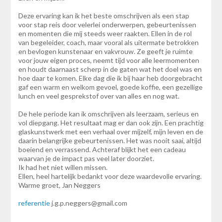
Deze ervaring kan ik het beste omschrijven als een stap
voor stap reis door velerlei onderwerpen, gebeurtenissen
en momenten die mij steeds weer raakten. Ellen in de rol
van begeleider, coach, maar vooral als uitermate betrokken
en bevlogen kunstenaar en vakvrouw. Ze geeft je ruimte
voor jouw eigen proces, neemt tijd voor alle leermomenten
en houdt daarnaast scherp in de gaten wat het doel was en
hoe daar te komen. Elke dag die ik bij haar heb doorgebracht
gaf een warm en welkom gevoel, goede koffie, een gezellige
lunch en veel gesprekstof over van alles en nog wat.
De hele periode kan ik omschrijven als leerzaam, serieus en
vol diepgang. Het resultaat mag er dan ook zijn. Een prachtig
glaskunstwerk met een verhaal over mijzelf, mijn leven en de
daarin belangrijke gebeurtenissen. Het was nooit saai, altijd
boeiend en verrassend. Achteraf blijkt het een cadeau
waarvan je de impact pas veel later doorziet.
Ik had het niet willen missen.
Ellen, heel hartelijk bedankt voor deze waardevolle ervaring.
Warme groet, Jan Neggers
referentie
j.g.p.neggers@gmail.com