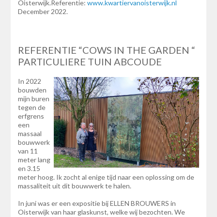
Oisterwijk.Referentie:
www.kwartiervanoisterwijk.nl
December 2022.
REFERENTIE “COWS IN THE GARDEN “
PARTICULIERE TUIN ABCOUDE
In 2022
bouwden
mijn buren
tegen de
erfgrens
een
massaal
bouwwerk
van 11
meter lang
en 3.15
meter hoog. Ik zocht al enige tijd naar een oplossing om de
massaliteit uit dit bouwwerk te halen.
In juni was er een expositie bij ELLEN BROUWERS in
Oisterwijk van haar glaskunst, welke wij bezochten. We