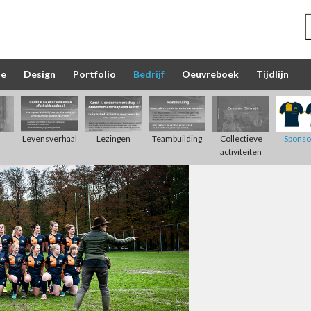
ie
Design
Portfolio
Bedrijf
Oeuvreboek
Tijdlijn
Levensverhaal
Lezingen
Teambuilding
Collectieve
Sponso
activiteiten