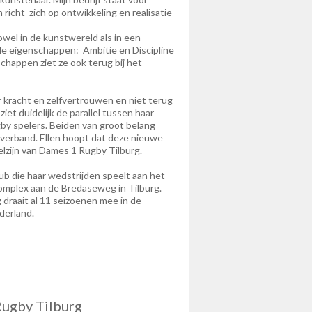
richt zich op ontwikkeling en realisatie
owel in de kunstwereld als in een
e eigenschappen: Ambitie en Discipline
chappen ziet ze ook terug bij het
kracht en zelfvertrouwen en niet terug
ziet duidelijk de parallel tussen haar
gby spelers. Beiden van groot belang
mverband. Ellen hoopt dat deze nieuwe
welzijn van Dames 1 Rugby Tilburg.
ub die haar wedstrijden speelt aan het
mplex aan de Bredaseweg in Tilburg.
draait al 11 seizoenen mee in de
derland.
ugby Tilburg