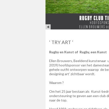
‘ TRY ART ’
Rugby en Kunst of Rugby, een Kunst
Ellen Brouwers, Beeldend kunstenaar ui
2019) hoofdsponsor van het damesteam v
gehele outfit ontworpen waarop de bedr
designing art’ zichtbaar wordt.
Waarom ?
Om het 25 jaar bestaan als Kunst-bedrij
ondersteuning te geven aan een club d
naar de top.
Vanaf 1991: gedreven en zichtbaar als k