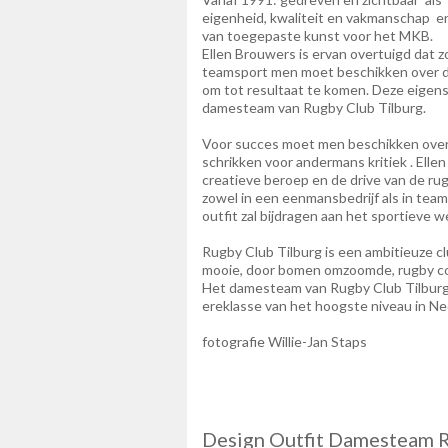
eigenheid, kwaliteit en vakmanschap en 
van toegepaste kunst voor het MKB.
Ellen Brouwers is ervan overtuigd dat z
teamsport men moet beschikken over d
om tot resultaat te komen. Deze eigens
damesteam van Rugby Club Tilburg.
Voor succes moet men beschikken over 
schrikken voor andermans kritiek . Ellen 
creatieve beroep en de drive van de ru
zowel in een eenmansbedrijf als in tea
outfit zal bijdragen aan het sportieve 
Rugby Club Tilburg is een ambitieuze cl
mooie, door bomen omzoomde, rugby co
Het damesteam van Rugby Club Tilburg 
ereklasse van het hoogste niveau in Ne
fotografie Willie-Jan Staps
Design Outfit Damesteam R