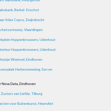
abobank, Berkel- Enschot
aar Atlas Copco, Zwijndrecht
chetsontwerp, Vlaardingen
rkplein Hoppenbrouwers, Udenhout
nterieur Hoppenbrouwers, Udenhout
huisje Woensel, Eindhoven
asmozäiek Herbestemming, Son en
ar Nova Data, Eindhoven
usters van Liefde, Tilburg
cten voor Buitenkunst, Heenvliet