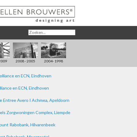
2009
2008 - 2005
2004- 1998
lliance en ECN, Eindhoven
lliance en ECN, Eindhoven
ie Entree Avero I Achmea, Apeldoorn
evels Zorgwoningen Complex, Liempde
epunt Rabobank, Hilvarenbeek
punt Rabobank, Moergestel