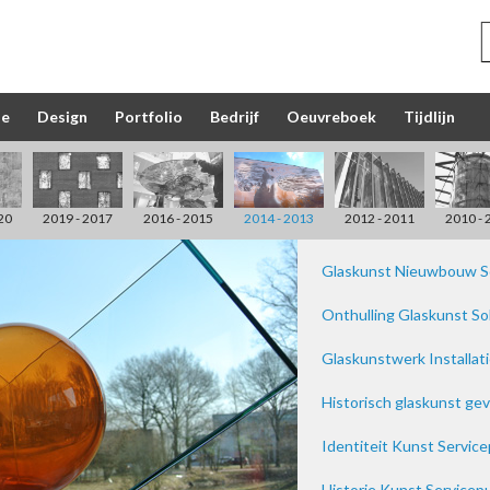
ie
Design
Portfolio
Bedrijf
Oeuvreboek
Tijdlijn
20
2019 - 2017
2016 - 2015
2014 - 2013
2012 - 2011
2010 - 
Glaskunst Nieuwbouw So
Onthulling Glaskunst So
Glaskunstwerk Installat
Historisch glaskunst g
Identiteit Kunst Servic
Historie Kunst Service