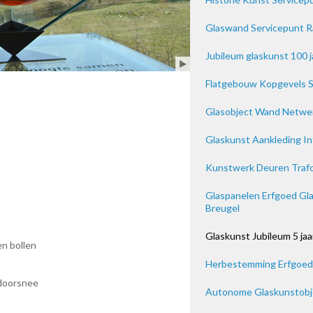
Glaswand Servicepunt R
Jubileum glaskunst 100 j
Flatgebouw Kopgevels S
Glasobject Wand Netwe
Glaskunst Aankleding I
Kunstwerk Deuren Trafo
Glaspanelen Erfgoed Gl
Breugel
Glaskunst Jubileum 5 ja
en bollen
Herbestemming Erfgoed Z
 doorsnee
Autonome Glaskunstobje