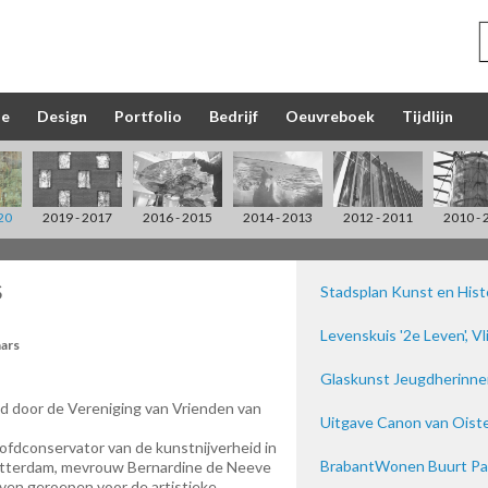
ie
Design
Portfolio
Bedrijf
Oeuvreboek
Tijdlijn
20
2019 - 2017
2016 - 2015
2014 - 2013
2012 - 2011
2010 - 
S
Stadsplan Kunst en Histo
Levenskuis '2e Leven', V
aars
Glaskunst Jeugdherinne
ld door de Vereniging van Vrienden van
Uitgave Canon van Oiste
ofdconservator van de kunstnijverheid in
BrabantWonen Buurt Pav
tterdam, mevrouw Bernardine de Neeve
leven geroepen voor de artistieke