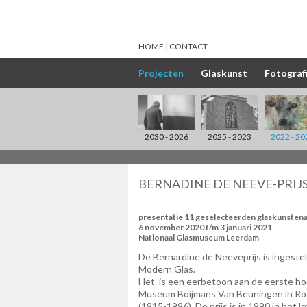
HOME
CONTACT
Projecten
Glaskunst
Fotograf
2030 - 2026
2025 - 2023
2022 - 20
BERNADINE DE NEEVE-PRIJ
presentatie 11 geselecteerden glaskunsten
6 november 2020 t/m 3 januari 2021
Nationaal Glasmuseum Leerdam
De Bernardine de Neeveprijs is ingeste
Modern Glas.
Het is een eerbetoon aan de eerste ho
Museum Boijmans Van Beuningen in Ro
(1915-1996). De prijs is in 1990 in het 