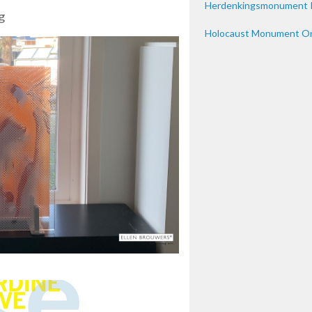
Herdenkingsmonument P
g
Holocaust Monument On