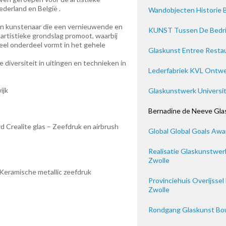
ederland en België .
Wandobjecten Historie 
een kunstenaar die een vernieuwende en
KUNST Tussen De Bedrij
 artistieke grondslag promoot, waarbij
ieel onderdeel vormt in het gehele
Glaskunst Entree Restau
e diversiteit in uitingen en technieken in
Lederfabriek KVL Ontwe
ijk
Glaskunstwerk Universita
Bernadine de Neeve Glas
d Crealite glas – Zeefdruk en airbrush
Global Global Goals Awa
Realisatie Glaskunstwerk
Zwolle
 Keramische metallic zeefdruk
Provinciehuis Overijss
Zwolle
Rondgang Glaskunst Bou