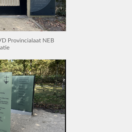
D Provincialaat NEB
atie