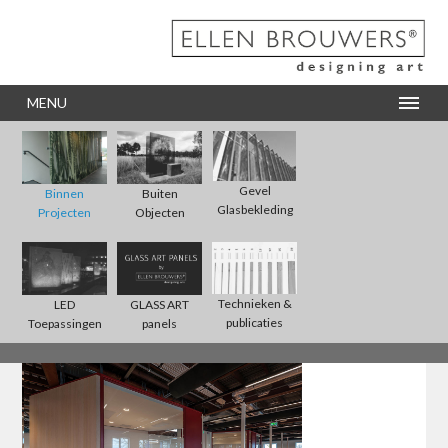
MENU
Gevel
Binnen
Buiten
Glasbekleding
Projecten
Objecten
Technieken &
LED
GLASS ART
publicaties
Toepassingen
panels