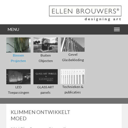
MENU
Gevel
Binnen
Buiten
Glasbekleding
Projecten
Objecten
Technieken &
LED
GLASS ART
publicaties
Toepassingen
panels
KLIMMEN ONTWIKKELT
MOED