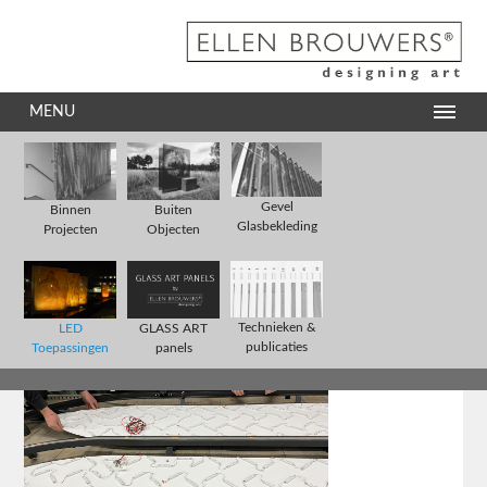
MENU
Gevel
Binnen
Buiten
Glasbekleding
Projecten
Objecten
Technieken &
LED
GLASS ART
publicaties
Toepassingen
panels