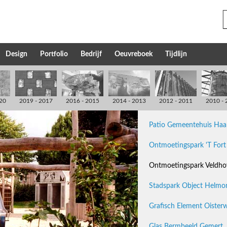
Design
Portfolio
Bedrijf
Oeuvreboek
Tijdlijn
20
2019 - 2017
2016 - 2015
2014 - 2013
2012 - 2011
2010 - 
Patio Gemeentehuis Haa
Ontmoetingspark 'T Fort 
Ontmoetingspark Veldho
Stadspark Object Helmo
Grafisch Element Oisterw
Glas Bermbeeld Gemert