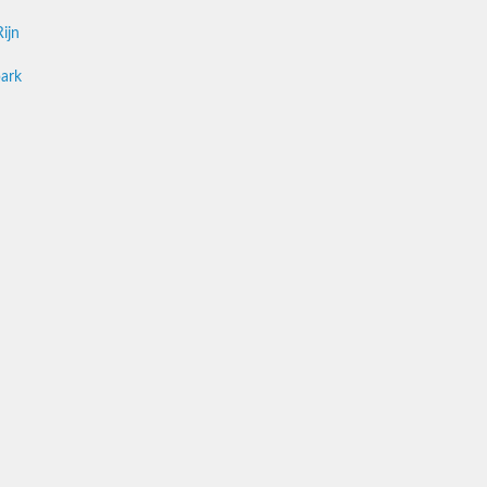
ijn
park