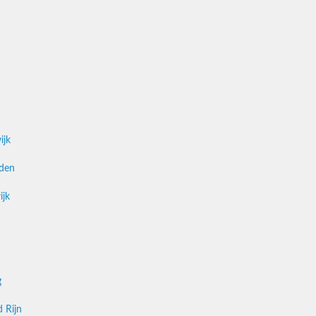
ijk
den
ijk
g
 Rijn