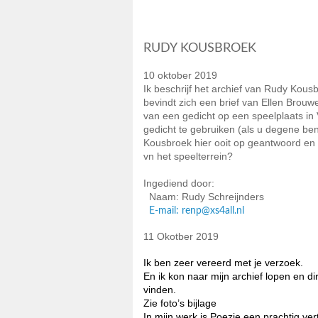
RUDY KOUSBROEK
10 oktober 2019
Ik beschrijf het archief van Rudy Kou
bevindt zich een brief van Ellen Brouw
van een gedicht op een speelplaats in
gedicht te gebruiken (als u degene bent
Kousbroek hier ooit op geantwoord en z
vn het speelterrein?
Ingediend door:
Naam: Rudy Schreijnders
E-mail: renp@xs4all.nl
11 Okotber 2019
Ik ben zeer vereerd met je verzoek.
En ik kon naar mijn archief lopen en d
vinden.
Zie foto’s bijlage
In mijn werk is Poezie een prachtig ver