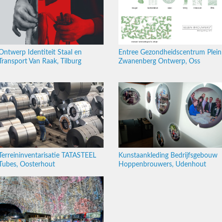
Ontwerp Identiteit Staal en
Entree Gezondheidscentrum Plein
Transport Van Raak, Tilburg
Zwanenberg Ontwerp, Oss
Terreininventarisatie TATASTEEL
Kunstaankleding Bedrijfsgebouw
Tubes, Oosterhout
Hoppenbrouwers, Udenhout