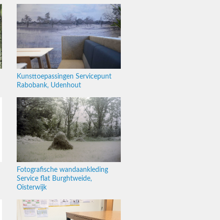
Kunsttoepassingen Servicepunt
Rabobank, Udenhout
Fotografische wandaankleding
Service flat Burghtweide,
Oisterwijk