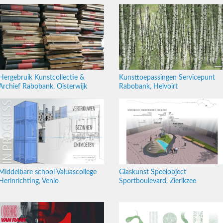
Hergebruik Kunstcollectie &
Kunsttoepassingen Servicepunt
Archief Rabobank, Oisterwijk
Rabobank, Helvoirt
Middelbare school Valuascollege
Glaskunst Speelobject
Herinrichting, Venlo
Sportboulevard, Zierikzee