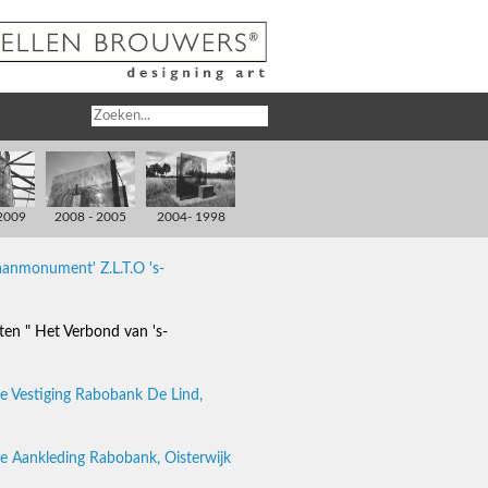
2009
2008 - 2005
2004- 1998
aanmonument' Z.L.T.O 's-
ten " Het Verbond van 's-
 Vestiging Rabobank De Lind,
he Aankleding Rabobank, Oisterwijk