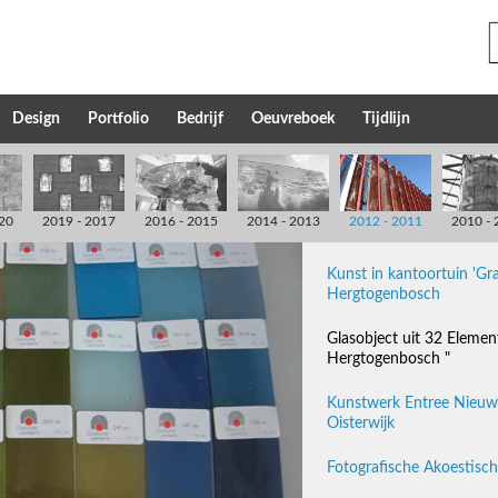
Design
Portfolio
Bedrijf
Oeuvreboek
Tijdlijn
20
2019 - 2017
2016 - 2015
2014 - 2013
2012 - 2011
2010 - 
Kunst in kantoortuin 'Gr
Hergtogenbosch
Glasobject uit 32 Elemen
Hergtogenbosch "
Kunstwerk Entree Nieuwe
Oisterwijk
Fotografische Akoestisc