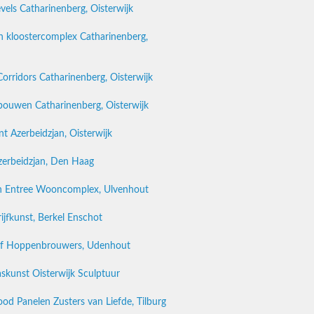
els Catharinenberg, Oisterwijk
n kloostercomplex Catharinenberg,
orridors Catharinenberg, Oisterwijk
ebouwen Catharinenberg, Oisterwijk
 Azerbeidzjan, Oisterwijk
zerbeidzjan, Den Haag
n Entree Wooncomplex, Ulvenhout
ijfkunst, Berkel Enschot
ijf Hoppenbrouwers, Udenhout
kunst Oisterwijk Sculptuur
d Panelen Zusters van Liefde, Tilburg