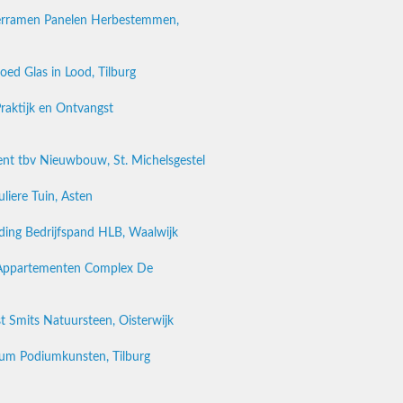
terramen Panelen Herbestemmen,
oed Glas in Lood, Tilburg
raktijk en Ontvangst
t tbv Nieuwbouw, St. Michelsgestel
uliere Tuin, Asten
eiding Bedrijfspand HLB, Waalwijk
j Appartementen Complex De
 Smits Natuursteen, Oisterwijk
rium Podiumkunsten, Tilburg