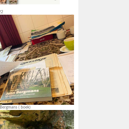
22
 Bergmans ( boek)