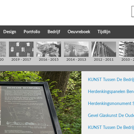
Design
Portfolio
Bedrijf
Oeuvreboek
Tijdlijn
20
2019 - 2017
2016 - 2015
2014 - 2013
2012 - 2011
2010 - 
KUNST Tussen De Bedrijv
Herdenkingspanelen Bene
Herdenkingsmonument SV
Gevel Glaskunst De Oud
KUNST Tussen De Bedrijv