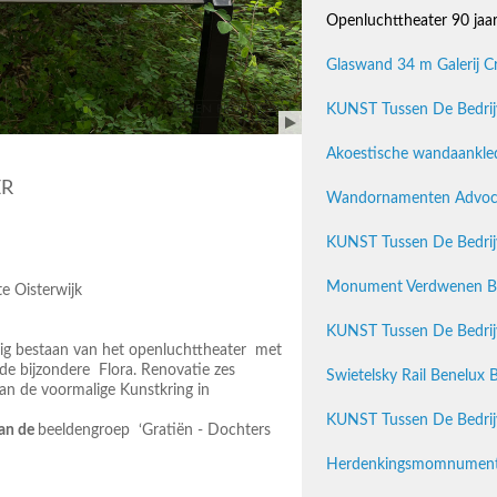
Openluchttheater 90 jaar 
Glaswand 34 m Galerij C
KUNST Tussen De Bedrijv
Akoestische wandaankled
ER
Wandornamenten Advocate
KUNST Tussen De Bedrijv
Monument Verdwenen Boe
 Oisterwijk
KUNST Tussen De Bedrijv
arig bestaan van het openluchttheater met
de bijzondere Flora. Renovatie zes
Swietelsky Rail Benelux 
an de voormalige Kunstkring in
KUNST Tussen De Bedrijv
van de
beeldengroep ‘Gratiën - Dochters
Herdenkingsmomnument Pr