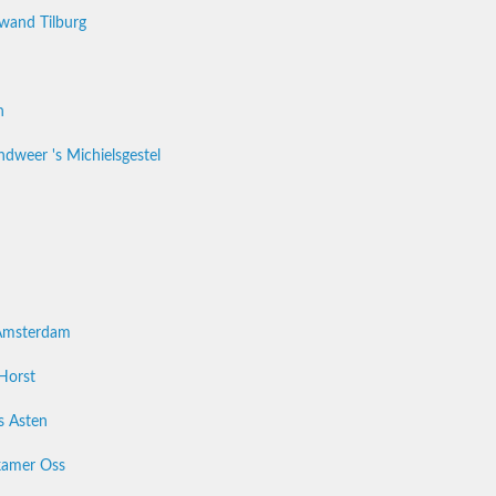
swand Tilburg
n
weer 's Michielsgestel
Amsterdam
Horst
s Asten
kamer Oss