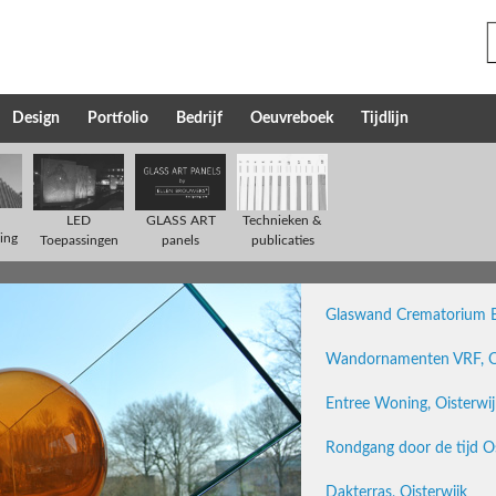
Design
Portfolio
Bedrijf
Oeuvreboek
Tijdlijn
Technieken &
LED
GLASS ART
ing
publicaties
Toepassingen
panels
Glaswand Crematorium 
Wandornamenten VRF, Oi
Entree Woning, Oisterwij
Rondgang door de tijd O
Dakterras, Oisterwijk