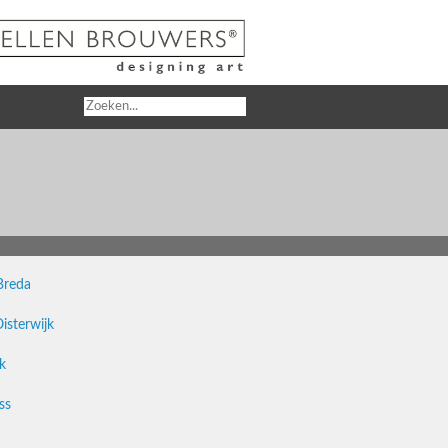
Breda
sterwijk
k
ss