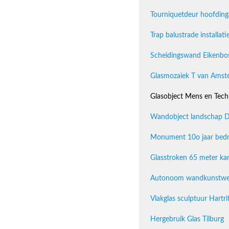
Tourniquetdeur hoofdinga
Trap balustrade installat
Scheidingswand Eikenbos
Glasmozaiek T van Amste
Glasobject Mens en Tech
Wandobject landschap D
Monument 10o jaar bedri
Glasstroken 65 meter k
Autonoom wandkunstwe
Vlakglas sculptuur Hartri
Hergebruik Glas Tilburg