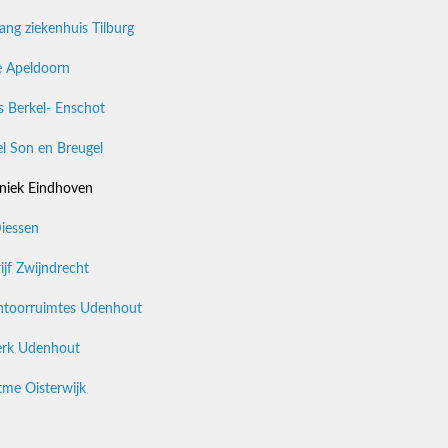
ng ziekenhuis Tilburg
ie Apeldoorn
 Berkel- Enschot
l Son en Breugel
niek Eindhoven
iessen
jf Zwijndrecht
antoorruimtes Udenhout
rk Udenhout
tme Oisterwijk