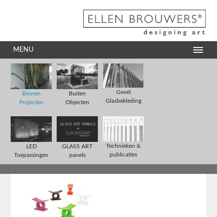
MENU
Gevel
Binnen
Buiten
Glasbekleding
Projecten
Objecten
Technieken &
LED
GLASS ART
publicaties
Toepassingen
panels