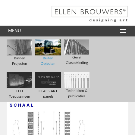
MENU
Gevel
Binnen
Buiten
Glasbekleding
Projecten
Objecten
Technieken &
LED
GLASS ART
publicaties
Toepassingen
panels