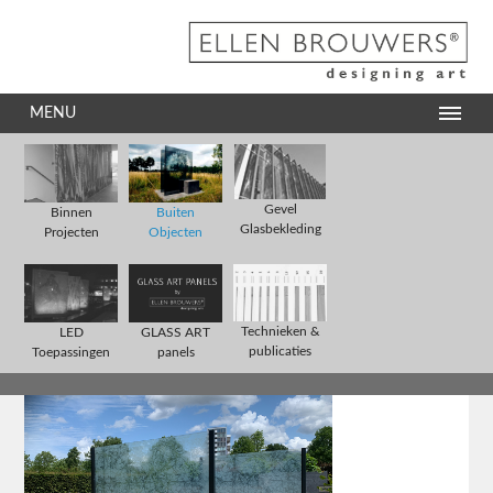
MENU
Gevel
Binnen
Buiten
Glasbekleding
Projecten
Objecten
Technieken &
LED
GLASS ART
publicaties
Toepassingen
panels